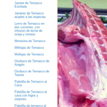
Jarrete de Ternasco
Estofado
Jarretes de Ternasco
asados a las especias
Lomo de Ternasco en
dos cociones, con
infusion de leche de
oveja y romero
Menestra de Ternasco
Milhojas de Ternasco
Mollejas de Ternasco
Osobuco de Ternasco de
Aragón
Osobuco de Ternasco de
Tauste
Paletilla de Ternasco al
Cava
Paletilla de Ternasco al
cava con higos y
orejones
Paletilla de ternasco al