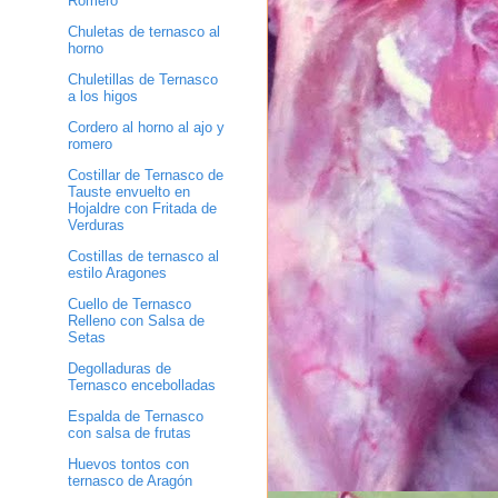
Romero
Chuletas de ternasco al
horno
Chuletillas de Ternasco
a los higos
Cordero al horno al ajo y
romero
Costillar de Ternasco de
Tauste envuelto en
Hojaldre con Fritada de
Verduras
Costillas de ternasco al
estilo Aragones
Cuello de Ternasco
Relleno con Salsa de
Setas
Degolladuras de
Ternasco encebolladas
Espalda de Ternasco
con salsa de frutas
Huevos tontos con
ternasco de Aragón