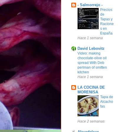
- Salmorrejo -
Precios
de
Tapas y
Racione
s en
España
Hace 1 semana
David Lebovitz
Video: making
chocolate-olive oil
spread With Deb
perlman of smitten
kitchen
Hace 1 semana
LA COCINA DE
MORENISA
Tapa de
Alcacho
fas
Hace 2 semanas
Alsurdelsur