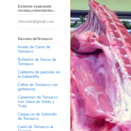
Estamos esperando
recetas,comentarios...
chirriclan@gmail.com
Recetas deTernasco
Asado de Carne de
Ternasco
Buñuelos de Sesos de
Ternasco
Caldereta de pastores en
la Gabardilla.
Callos de Ternasco con
garbanzos
Canelones de Ternasco
con Salsa de Setas y
Trufa
Carpaccio de Solomillo
de Ternasco
Carré de Ternasco al