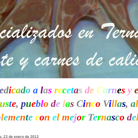
e
d
i
c
a
d
o
a
l
a
s
r
e
c
e
t
a
s
d
e
C
a
r
n
e
s
y
u
s
t
e
,
p
u
e
b
l
o
d
e
l
a
s
C
i
n
c
o
V
i
ll
a
s
,
a
b
l
e
m
e
n
t
e
c
o
n
e
l
m
e
j
o
r
T
e
r
n
a
s
c
o
d
e
s, 23 de enero de 2012