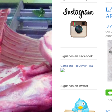
L
A
LA 
docu
asad
Siguenos en Facebook
Carniceria Fco.Javier Pola
Siguenos en Twitter
Etiq