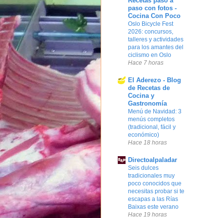
Recetas paso a
paso con fotos -
Cocina Con Poco
Oslo Bicycle Fest
2026: concursos,
talleres y actividades
para los amantes del
ciclismo en Oslo
Hace 7 horas
El Aderezo - Blog
de Recetas de
Cocina y
Gastronomía
Menú de Navidad: 3
menús completos
(tradicional, fácil y
económico)
Hace 18 horas
Directoalpaladar
Seis dulces
tradicionales muy
poco conocidos que
necesitas probar si te
escapas a las Rías
Baixas este verano
Hace 19 horas