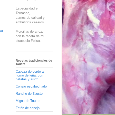
Especialidad en
Ternasco,
carnes de calidad y
embutidos caseros.
ua
Morcillas de arroz,
con la receta de mi
bisabuela Felisa.
Recetas tradicionales de
Tauste
Cabeza de cerdo al
horno de leña, con
patatas y arroz.
Conejo escabechado
Rancho de Tauste
Migas de Tauste
Fritón de conejo