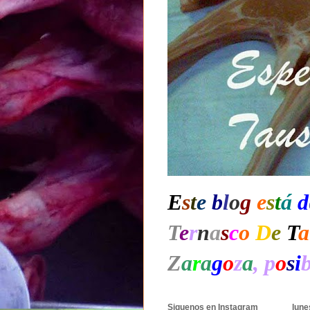
E
s
t
e
b
l
o
g
e
s
t
á
d
T
e
r
n
a
s
c
o
D
e
T
a
Z
a
r
a
g
o
z
a
, p
o
s
i
Siguenos en Instagram
lune