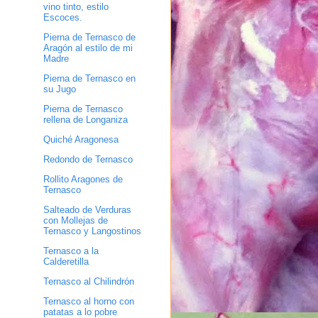
vino tinto, estilo
Escoces.
Pierna de Ternasco de
Aragón al estilo de mi
Madre
Pierna de Ternasco en
su Jugo
Pierna de Ternasco
rellena de Longaniza
Quiché Aragonesa
Redondo de Ternasco
Rollito Aragones de
Ternasco
Salteado de Verduras
con Mollejas de
Ternasco y Langostinos
Ternasco a la
Calderetilla
Ternasco al Chilindrón
Ternasco al horno con
patatas a lo pobre