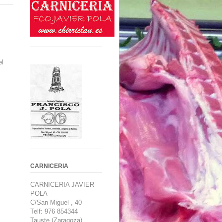
el
CARNICERIA
CARNICERIA JAVIER
POLA
C/San Miguel , 40
Telf: 976 854344
Tauste (Zaragoza).