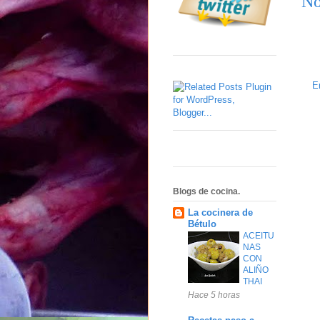
No
E
Blogs de cocina.
La cocinera de
Bétulo
ACEITU
NAS
CON
ALIÑO
THAI
Hace 5 horas