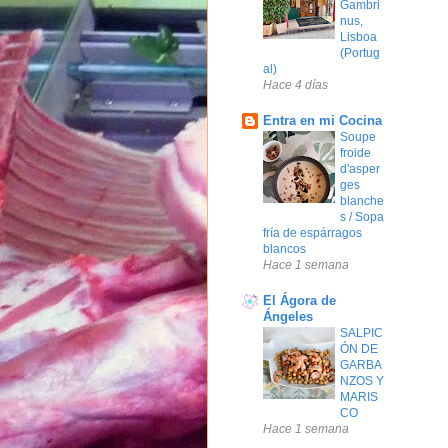
Gambri
nus,
Lisboa
(Portug
al)
Hace 4 días
Entra en mi Cocina
Soupe
froide
d'asper
ges
blanche
s / Sopa
fría de espárragos
blancos
Hace 1 semana
El Ágora de
Ángeles
SALPIC
ÓN DE
GARBA
NZOS Y
MARIS
CO
Hace 1 semana