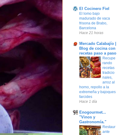
El Cocinero Fiel
El lomo bajo
madurado de vaca
frisona de Brabo,
Barcelona
Hace 21 horas
Mercado Calabajío |
Blog de cocina con
recetas paso a paso
Recupe
rando
recetas
tradicio
nales,
arroz al
horno, repollo a la
extremeña y bajoques
farcides
Hace 1 día
Enogourmet...
"Vinos y
Gastronomía."
Restaur
ante