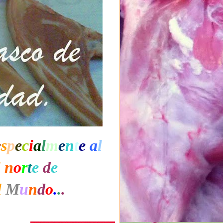
e
s
p
e
c
i
a
l
m
e
n
t
e
a
l
l
n
o
r
t
e
d
e
l
M
u
n
d
o
.
.
.