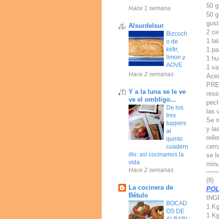
50 g
Hace 1 semana
50 g
gust
Alsurdelsur
2 ce
Bizcoch
1 la
o de
1 pa
kéfir,
limon y
1 h
AOVE
1 va
Hace 2 semanas
Acei
PREP
Y a la luna se le ve
rese
ve el ombligo...
pech
De los
las 
tres
Se m
tuppers
y la
al
rell
quinto
cerr
cuadern
illo: así cocinamos la
se l
vida
minu
Hace 2 semanas
(8)
La cocinera de
POL
Bétulo
ING
BOCAD
1 Kg
OS DE
1 Kg