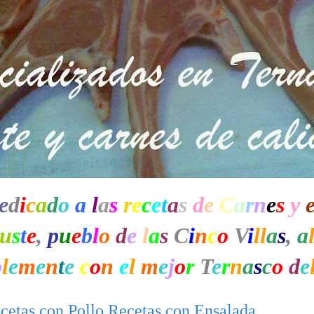
e
d
i
c
a
d
o
a
l
a
s
r
e
c
e
t
a
s
d
e
C
a
r
n
e
s
y
u
s
t
e
,
p
u
e
b
l
o
d
e
l
a
s
C
i
n
c
o
V
i
ll
a
s
,
a
b
l
e
m
e
n
t
e
c
o
n
e
l
m
e
j
o
r
T
e
r
n
a
s
c
o
d
e
cetas con Pollo Recetas con Ensalada