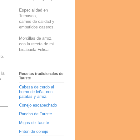
Especialidad en
Ternasco,
carnes de calidad y
embutidos caseros.
Morcillas de arroz,
con la receta de mi
bisabuela Felisa.
lo.
 la
Recetas tradicionales de
Tauste
s
Cabeza de cerdo al
horno de leña, con
patatas y arroz.
Conejo escabechado
Rancho de Tauste
Migas de Tauste
Fritón de conejo