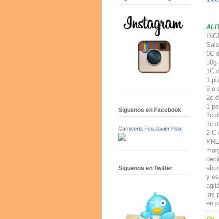
ALI
ING
Sals
6C d
50g 
1C d
1 pi
5 o 
2c d
1 pa
Siguenos en Facebook
1c d
1c d
Carniceria Fco.Javier Pola
2 C 
PREP
marg
deci
abun
Siguenos en Twitter
y es
agit
las 
en p