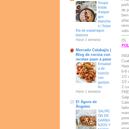
Soupe
pref
froide
de p
d'asper
bien
ges
añad
blanche
remo
s / Sopa
sals
fría de espárragos
blancos
Hace 1 semana
(5)
POL
Mercado Calabajío |
Blog de cocina con
ING
recetas paso a paso
Cuat
Ensalad
Hari
a de
6-8 
cuscús
1/2 
con
1/2 
gazpac
2 cu
ho
Hace 1 semana
PRE
Salp
El Ágora de
Cale
Ángeles
lado
SALPIC
mars
ÓN DE
pone
GARBA
plat
NZOS Y
espe