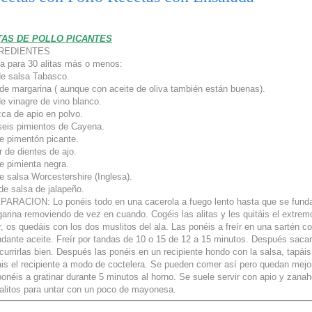
TAS DE POLLO PICANTES
REDIENTES
a para 30 alitas más o menos:
e salsa Tabasco.
de margarina ( aunque con aceite de oliva también están buenas).
e vinagre de vino blanco.
zca de apio en polvo.
seis pimientos de Cayena.
e pimentón picante.
r de dientes de ajo.
e pimienta negra.
e salsa Worcestershire (Inglesa).
de salsa de jalapeño.
ARACION: Lo ponéis todo en una cacerola a fuego lento hasta que se funda
arina removiendo de vez en cuando. Cogéis las alitas y les quitáis el extrem
r, os quedáis con los dos muslitos del ala. Las ponéis a freír en una sartén c
dante aceite. Freír por tandas de 10 o 15 de 12 a 15 minutos. Después sacar
currirlas bien. Después las ponéis en un recipiente hondo con la salsa, tapáis
áis el recipiente a modo de coctelera. Se pueden comer así pero quedan mejor
ponéis a gratinar durante 5 minutos al horno. Se suele servir con apio y zanah
alitos para untar con un poco de mayonesa.