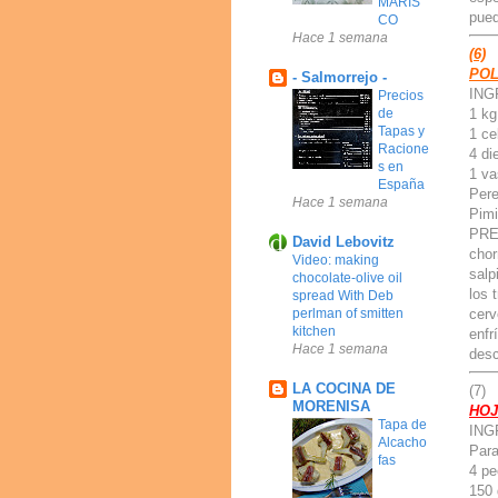
MARIS
pued
CO
Hace 1 semana
(6)
POL
- Salmorrejo -
ING
Precios
1 kg
de
Tapas y
1 ce
Racione
4 di
s en
1 va
España
Perej
Hace 1 semana
Pimi
PREP
David Lebovitz
chor
Video: making
salp
chocolate-olive oil
los 
spread With Deb
cerv
perlman of smitten
kitchen
enfr
Hace 1 semana
desc
LA COCINA DE
(7)
MORENISA
HOJ
Tapa de
ING
Alcacho
Para
fas
4 pe
150