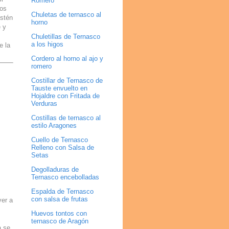
Romero
zos
Chuletas de ternasco al
estén
horno
e y
Chuletillas de Ternasco
a los higos
e la
Cordero al horno al ajo y
romero
Costillar de Ternasco de
Tauste envuelto en
Hojaldre con Fritada de
Verduras
Costillas de ternasco al
estilo Aragones
Cuello de Ternasco
Relleno con Salsa de
Setas
Degolladuras de
Ternasco encebolladas
Espalda de Ternasco
con salsa de frutas
ver a
Huevos tontos con
ternasco de Aragón
a se