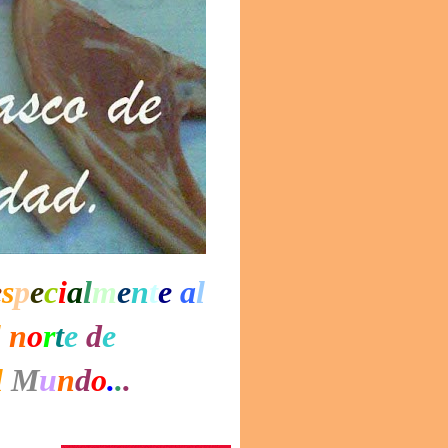
e
s
p
e
c
i
a
l
m
e
n
t
e
a
l
l
n
o
r
t
e
d
e
l
M
u
n
d
o
.
.
.