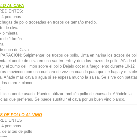
LO AL CAVA
REDIENTES:
 4 personas
chugas de pollo troceadas en trozos de tamaño medio.
te de oliva.
y pimienta.
 de 1 limón .
na.
de copa de Cava
ARACIÓN: Salpimentar los trozos de pollo. Unta en harina los trozos de pol
enta el aceite de oliva en una sartén. Fríe y dora los trozos de pollo. Añade el
 y el zumo del limón sobre el pollo Déjalo cocer a fuego lento durante 10-12
tos moviendo con una cuchara de vez en cuando para que se haga y mezcle
a. Añade más cava o agua si se espesa mucho la salsa. Se sirve con patata
idas o arroz blanco.
:
tilices aceite usado. Puedes utilizar también pollo deshuesado. Añádele las
cias que prefieras. Se puede sustituir el cava por un buen vino blanco.
S DE POLLO AL VINO
REDIENTES
 4 personas
. de alitas de pollo
gano