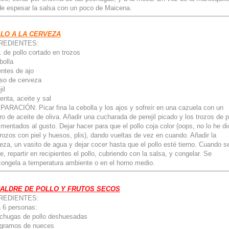
e espesar la salsa con un poco de Maicena.
LO A LA CERVEZA
REDIENTES:
. de pollo cortado en trozos
bolla
entes de ajo
so de cerveza
il
enta, aceite y sal
ARACIÓN: Picar fina la cebolla y los ajos y sofreír en una cazuela con un
ro de aceite de oliva. Añadir una cucharada de perejil picado y los trozos de p
imentados al gusto. Dejar hacer para que el pollo coja color (oops, no lo he di
trozos con piel y huesos, plis), dando vueltas de vez en cuando. Añadir la
eza, un vasito de agua y dejar cocer hasta que el pollo esté tierno. Cuando s
íe, repartir en recipientes el pollo, cubriendo con la salsa, y congelar. Se
ongela a temperatura ambiente o en el horno medio.
ALDRE DE POLLO Y FRUTOS SECOS
REDIENTES:
 6 personas:
chugas de pollo deshuesadas
 gramos de nueces