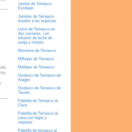
Jarrete de Ternasco
Estofado
Jarretes de Ternasco
asados a las especias
Lomo de Ternasco en
dos cociones, con
infusion de leche de
oveja y romero
Menestra de Ternasco
Milhojas de Ternasco
Mollejas de Ternasco
ollo
cho,
Osobuco de Ternasco de
Aragón
e
Osobuco de Ternasco de
Tauste
Paletilla de Ternasco al
Cava
Paletilla de Ternasco al
cava con higos y
orejones
Paletilla de ternasco al