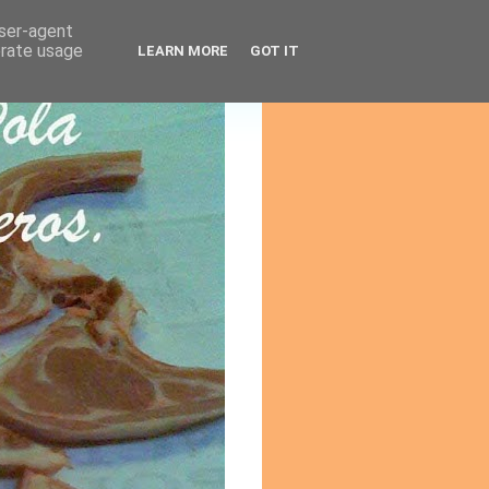
user-agent
erate usage
LEARN MORE
GOT IT