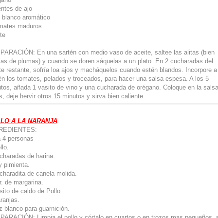
entes de ajo
 blanco aromático
omates maduros
te
ARACIÓN: En una sartén con medio vaso de aceite, saltee las alitas (bien
ias de plumas) y cuando se doren sáquelas a un plato. En 2 cucharadas del
te restante, sofría loa ajos y macháquelos cuando estén blandos. Incorpore a
én los tomates, pelados y troceados, para hacer una salsa espesa. A los 5
tos, añada 1 vasito de vino y una cucharada de orégano. Coloque en la salsa
as, deje hervir otros 15 minutos y sirva bien caliente.
LO A LA NARANJA
REDIENTES:
 4 personas
llo.
charadas de harina.
y pimienta.
charadita de canela molida.
r. de margarina.
sito de caldo de Pollo.
ranjas.
z blanco para guarnición.
ARACIÓN: Limpia el pollo y córtalo en cuartos o en trozos mas pequeños, s