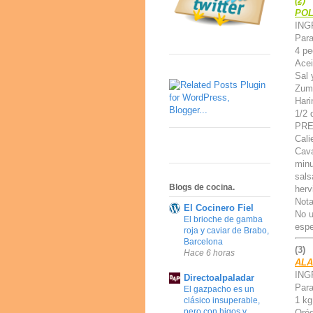
(2)
POL
ING
Para
4 pe
Acei
Sal 
Zumo
Hari
1/2 
PREP
Cali
Cava
minu
sals
Blogs de cocina.
herv
Nota
El Cocinero Fiel
No u
El brioche de gamba
espe
roja y caviar de Brabo,
Barcelona
(3)
Hace 6 horas
ALA
ING
Directoalpaladar
Para
El gazpacho es un
1 kg
clásico insuperable,
pero con higos y
Oré