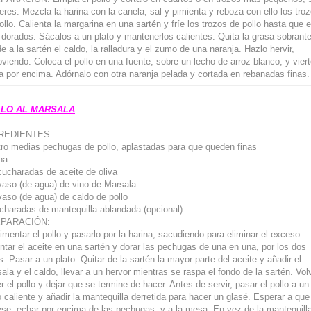
ieres. Mezcla la harina con la canela, sal y pimienta y reboza con ello los tro
ollo. Calienta la margarina en una sartén y fríe los trozos de pollo hasta que 
 dorados. Sácalos a un plato y mantenerlos calientes. Quita la grasa sobrant
e a la sartén el caldo, la ralladura y el zumo de una naranja. Hazlo hervir,
viendo. Coloca el pollo en una fuente, sobre un lecho de arroz blanco, y viert
a por encima. Adórnalo con otra naranja pelada y cortada en rebanadas finas.
LO AL MARSALA
REDIENTES:
ro medias pechugas de pollo, aplastadas para que queden finas
na
cucharadas de aceite de oliva
vaso (de agua) de vino de Marsala
vaso (de agua) de caldo de pollo
charadas de mantequilla ablandada (opcional)
PARACIÓN:
imentar el pollo y pasarlo por la harina, sacudiendo para eliminar el exceso.
ntar el aceite en una sartén y dorar las pechugas de una en una, por los dos
s. Pasar a un plato. Quitar de la sartén la mayor parte del aceite y añadir el
ala y el caldo, llevar a un hervor mientras se raspa el fondo de la sartén. Vol
r el pollo y dejar que se termine de hacer. Antes de servir, pasar el pollo a un
o caliente y añadir la mantequilla derretida para hacer un glasé. Esperar a que
se, echar por encima de las pechugas, y a la mesa. En vez de la mantequill