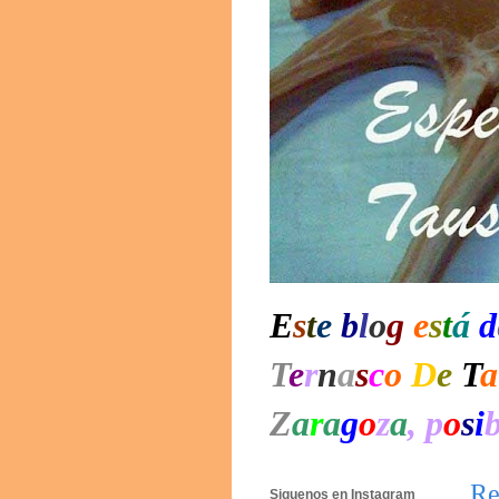
E
s
t
e
b
l
o
g
e
s
t
á
d
T
e
r
n
a
s
c
o
D
e
T
a
Z
a
r
a
g
o
z
a
, p
o
s
i
Re
Siguenos en Instagram