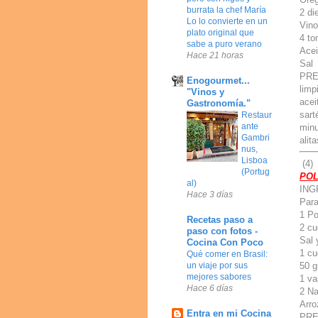
burrata la chef María
2 di
Lo lo convierte en un
Vino
plato original que
4 t
sabe a puro verano
Acei
Hace 21 horas
Sal
PREP
Enogourmet...
limp
"Vinos y
acei
Gastronomía."
sart
Restaur
ante
minu
Gambri
alit
nus,
Lisboa
(4)
(Portug
POL
al)
ING
Hace 3 días
Para
1 Po
Recetas paso a
2 cu
paso con fotos -
Sal 
Cocina Con Poco
1 cu
Qué comer en Brasil:
50 g
un viaje por sus
mejores sabores
1 va
Hace 6 días
2 Na
Arro
Entra en mi Cocina
PREP