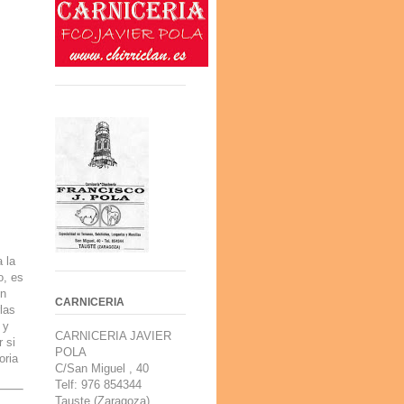
 la
o, es
on
CARNICERIA
las
 y
CARNICERIA JAVIER
 si
POLA
oria
C/San Miguel , 40
Telf: 976 854344
Tauste (Zaragoza).