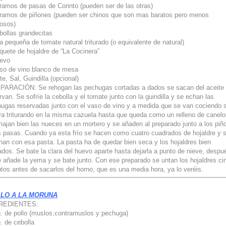
ramos de pasas de Corinto (pueden ser de las otras)
ramos de piñones (pueden ser chinos que son mas baratos pero menos
osos)
bollas grandecitas
ta pequeña de tomate natural triturado (o equivalente de natural)
quete de hojaldre de “La Cocinera”
uevo
so de vino blanco de mesa
te, Sal, Guindilla (opcional)
ARACIÓN: Se rehogan las pechugas cortadas a dados se sacan del aceite 
rvan. Se sofríe la cebolla y el tomate junto con la guindilla y se echan las
ugas reservadas junto con el vaso de vino y a medida que se van cociendo 
va triturando en la misma cazuela hasta que queda como un relleno de canelo
ajan bien las nueces en un mortero y se añaden al preparado junto a los piñ
s pasas. Cuando ya esta frío se hacen como cuatro cuadrados de hojaldre y 
enan con esa pasta. La pasta ha de quedar bien seca y los hojaldres bien
ados. Se bate la clara del huevo aparte hasta dejarla a punto de nieve, despu
e añade la yema y se bate junto. Con ese preparado se untan los hojaldres ci
tos antes de sacarlos del horno, que es una media hora, ya lo veréis.
LO A LA MORUNA
REDIENTES:
. de pollo (muslos,contramuslos y pechuga)
. de cebolla