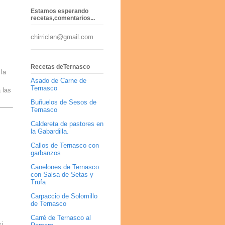
Estamos esperando
recetas,comentarios...
chirriclan@gmail.com
Recetas deTernasco
 la
Asado de Carne de
Ternasco
 las
Buñuelos de Sesos de
Ternasco
Caldereta de pastores en
la Gabardilla.
Callos de Ternasco con
garbanzos
Canelones de Ternasco
con Salsa de Setas y
Trufa
Carpaccio de Solomillo
de Ternasco
Carré de Ternasco al
i