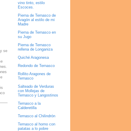
vino tinto, estilo
Escoces.
Pierna de Ternasco de
Aragón al estilo de mi
Madre
Pierna de Ternasco en
su Jugo
Pierna de Ternasco
rellena de Longaniza
y se
Quiché Aragonesa
se
Redondo de Ternasco
nes.
ones
Rollito Aragones de
se
Ternasco
Salteado de Verduras
és
con Mollejas de
nco
Ternasco y Langostinos
Ternasco a la
Calderetilla
Ternasco al Chilindrón
Ternasco al horno con
patatas a lo pobre